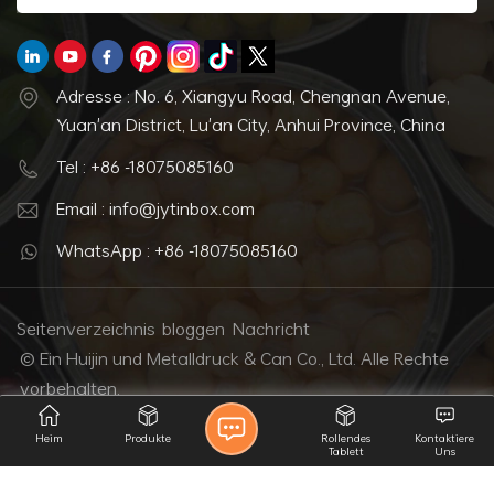
Adresse : No. 6, Xiangyu Road, Chengnan Avenue,
Yuan'an District, Lu'an City, Anhui Province, China
Tel : +86 -18075085160
Email : info@jytinbox.com
WhatsApp : +86 -18075085160
Seitenverzeichnis
bloggen
Nachricht
© Ein Huijin und Metalldruck & Can Co., Ltd. Alle Rechte
vorbehalten.
IPv6-Netzwerk unterstützt
Heim
Produkte
Rollendes
Kontaktiere
Tablett
Uns