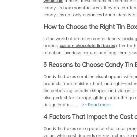
wholesale
market, these containers combine sty
candy tin box manufacturers, they are crafted 
candy tins not only enhances brand identity b
How to Choose the Right Tin Box 
In the world of premium confectionery, packagi
brands,
custom chocolate tin boxes
offer both 
retention, luxurious texture, and long-term reus
3 Reasons to Choose Candy Tin 
Candy tin boxes combine visual appeal with pr
products from moisture, heat, and light—extend
like embossing, creative shapes, and vibrant f
also perfect for storage, gifting, or on-the-go
design impact.......
>>
Read more
4 Factors That Impact the Cost 
Candy tin boxes are a popular choice for pre
value, while cost depends on key factors like m