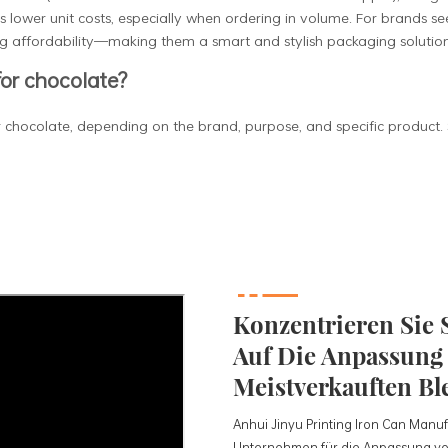
s lower unit costs, especially when ordering in volume. For brands s
cing affordability—making them a smart and stylish packaging solution
for chocolate?
or chocolate, depending on the brand, purpose, and specific produ
Konzentrieren Sie S
Auf Die Anpassung
Meistverkauften Bl
Anhui Jinyu Printing Iron Can Manufac
Unternehmen für die Anpassung vo