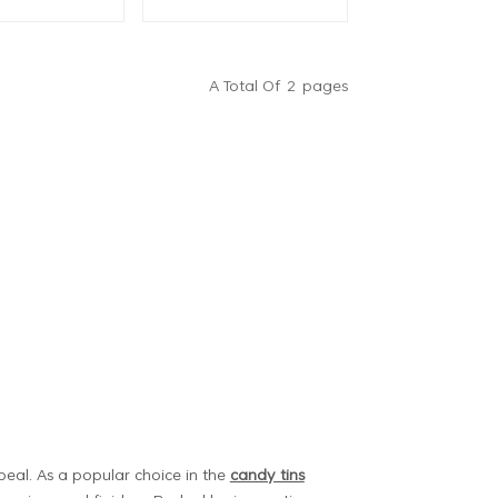
, Metalldose,
Dose mit Griff
htssüßigkeit,
de, Blechdose,
ersteller
A Total Of
2
Pages
ppeal. As a popular choice in the
candy tins