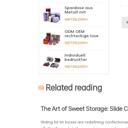
Schiebedeckel,
Blechdose,
Spardose aus
Lippenbalsam,
Metall mit
fester Parfüm-
individuellem Logo,
Metall-
WEITERLESEN
Blechdose,
Schiebedeckel,
Münzspardose,
Blechbehälter
Spardose aus
ODM OEM
Blech
rechteckige lose
Teedose,
WEITERLESEN
Verpackung, grüne
Teedose, stapelbar,
Fabrikgroßhandel
Individuell
bedruckter
Metallscharnierdeckel,
WEITERLESEN
Spielkarten-
Blechdose,
Gebetsdose,
Behälter, Tabak-
Related reading
und Zigarrendose,
Aufbewahrungsmanufaktur
The Art of Sweet Storage: Slide 
Sliding lid tin boxes are redefining confectione