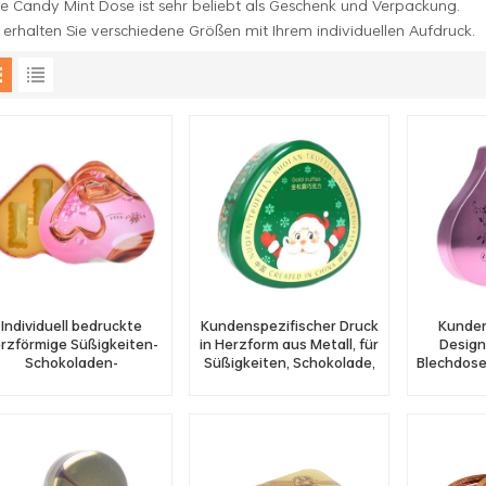
se Candy Mint Dose ist sehr beliebt als Geschenk und Verpackung.
 erhalten Sie verschiedene Größen mit Ihrem individuellen Aufdruck.
Individuell bedruckte
Kundenspezifischer Druck
Kunden
rzförmige Süßigkeiten-
in Herzform aus Metall, für
Design
Schokoladen-
Süßigkeiten, Schokolade,
Blechdose
Blechschachtel-
Geschenkdosen,
Schokolad
chokoladenverpackung
Fabrikversorgung
Metall-B
mit PVC-Futter
Gr