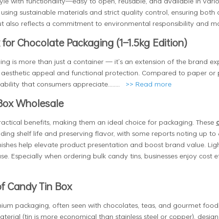
le with functionality—easy to open, reusable, and available in vario
using sustainable materials and strict quality control, ensuring both
ut also reflects a commitment to environmental responsibility and m
for Chocolate Packaging (1–1.5kg Edition)
ng is more than just a container — it’s an extension of the brand e
aesthetic appeal and functional protection. Compared to paper or pl
ability that consumers appreciate........
>>
Read more
Box Wholesale
actical benefits, making them an ideal choice for packaging. These
ing shelf life and preserving flavor, with some reports noting up t
inishes help elevate product presentation and boost brand value. Lig
 use. Especially when ordering bulk candy tins, businesses enjoy cost 
of Candy Tin Box
mium packaging, often seen with chocolates, teas, and gourmet foo
aterial (tin is more economical than stainless steel or copper), desig