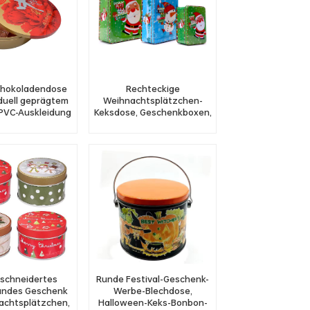
chokoladendose
Rechteckige
iduell geprägtem
Weihnachtsplätzchen-
PVC-Auskleidung
Keksdose, Geschenkboxen,
Pralinendose
schneidertes
Runde Festival-Geschenk-
rundes Geschenk
Werbe-Blechdose,
achtsplätzchen,
Halloween-Keks-Bonbon-