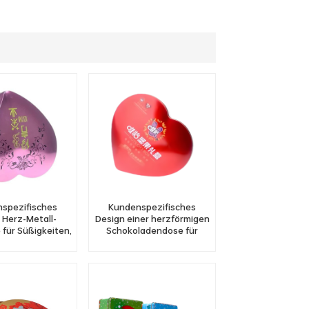
spezifisches
Kundenspezifisches
 Herz-Metall-
Design einer herzförmigen
 für Süßigkeiten,
Schokoladendose für
e, Pfirsichform,
Hochzeitsgeschenk-
lechbehälter im
Süßigkeitenverpackungen
oßhandel