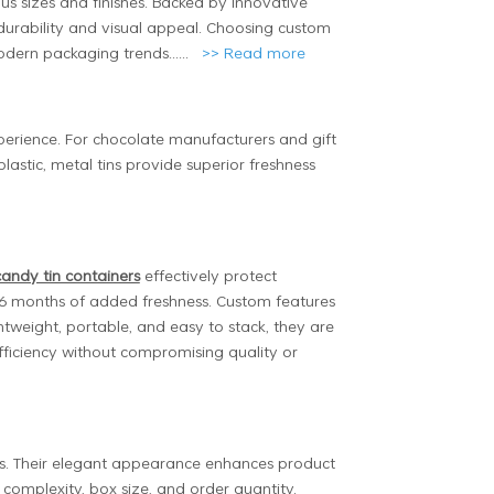
us sizes and finishes. Backed by innovative
 durability and visual appeal. Choosing custom
odern packaging trends......
>>
Read more
xperience. For chocolate manufacturers and gift
astic, metal tins provide superior freshness
candy tin containers
effectively protect
o 6 months of added freshness. Custom features
htweight, portable, and easy to stack, they are
efficiency without compromising quality or
ds. Their elegant appearance enhances product
n complexity, box size, and order quantity.