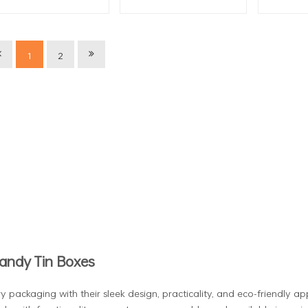
Großhandel
Innenfutter
Kekse
Weihnac
Schokola
H
1
2
Candy Tin Boxes
ry packaging with their sleek design, practicality, and eco-friendly a