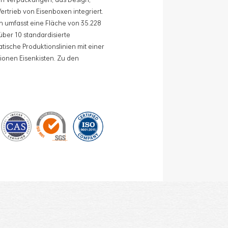
rtrieb von Eisenboxen integriert.
umfasst eine Fläche von 35.228
über 10 standardisierte
tische Produktionslinien mit einer
lionen Eisenkisten. Zu den
ren: Lebensmitteldosen,
geschenkdosen und
rte Produktionslinien und 15
 mit einer monatlichen