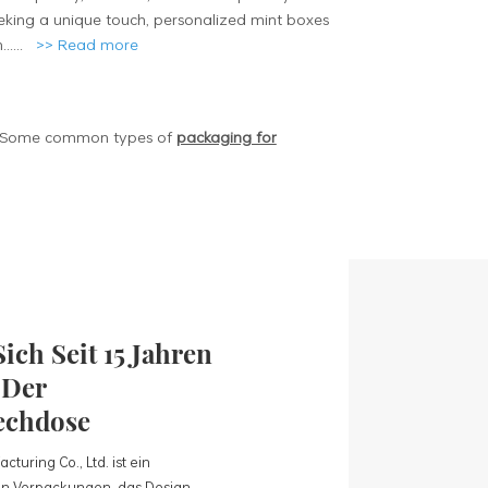
eeking a unique touch,
personalized mint boxes
.
.....
>>
Read more
ct. Some common types of
packaging for
ich Seit 15 Jahren
 Der
echdose
turing Co., Ltd. ist ein
n Verpackungen, das Design,