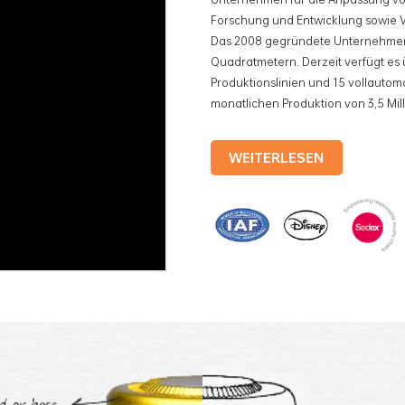
Forschung und Entwicklung sowie Ve
Das 2008 gegründete Unternehmen 
Quadratmetern. Derzeit verfügt es 
Produktionslinien und 15 vollautoma
monatlichen Produktion von 3,5 Mil
Produkten des Unternehmens gehö
Teedosen, Kosmetikdosen, Werbe
WEITERLESEN
Weißblechschalen usw. Standardisie
vollautomatische Produktionslinien