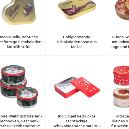
Individuelle, nahtlose
Goldglänzende
Runde S
rzförmige Schokoladen-
Schokoladendose aus
mit indiv
Metallbox für
Metall
Logo und 
Hochzeitsgeschenk
nde Weihnachtsferien-
Individuell bedruckte
Maßge
Blechboxen, Geschenk-
rechteckige
kleines 
erbe-Blechbehälter im
Schokoladendose mit PVC-
für Weihn