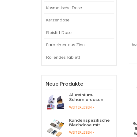
Kosmetische Dose
Kerzendose
Bleistift Dose
Farbeimer aus Zinn
he
Rollendes Tablett
Neue Produkte
Aluminium-
Scharnierdosen,
Behälter für
WEITERLESEN
Bonbons, Pillen,
Minzbonbons, in
Blechdose mit
Kundenspezifische
Klappdeckel
Ru
Blechdose mit
Schiebedeckel für
WEITERLESEN
Süßigkeiten, Minze,
W