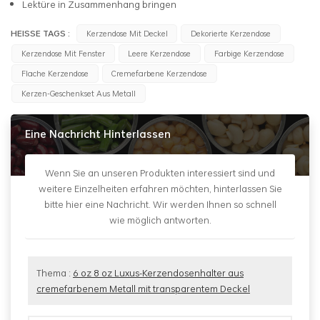
Lektüre in Zusammenhang bringen
HEISSE TAGS :
Kerzendose Mit Deckel
Dekorierte Kerzendose
Kerzendose Mit Fenster
Leere Kerzendose
Farbige Kerzendose
Flache Kerzendose
Cremefarbene Kerzendose
Kerzen-Geschenkset Aus Metall
Eine Nachricht Hinterlassen
Wenn Sie an unseren Produkten interessiert sind und
weitere Einzelheiten erfahren möchten, hinterlassen Sie
bitte hier eine Nachricht. Wir werden Ihnen so schnell
wie möglich antworten.
Thema :
6 oz 8 oz Luxus-Kerzendosenhalter aus
cremefarbenem Metall mit transparentem Deckel