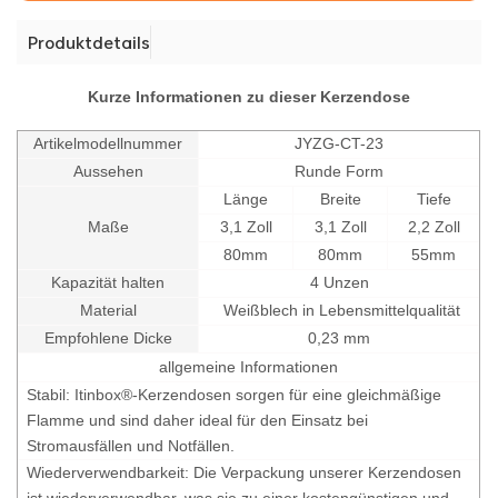
Produktdetails
Kurze Informationen zu dieser Kerzendose
Artikelmodellnummer
JYZG-CT-23
Aussehen
Runde Form
Länge
Breite
Tiefe
Maße
3,1 Zoll
3,1 Zoll
2,2 Zoll
80mm
80mm
55mm
Kapazität halten
4 Unzen
Material
Weißblech in Lebensmittelqualität
Empfohlene Dicke
0,23 mm
allgemeine Informationen
Stabil: Itinbox®-Kerzendosen sorgen für eine gleichmäßige
Flamme und sind daher ideal für den Einsatz bei
Stromausfällen und Notfällen.
Wiederverwendbarkeit: Die Verpackung unserer Kerzendosen
ist wiederverwendbar, was sie zu einer kostengünstigen und