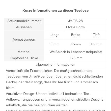
Kurze Informationen zu dieser Teedose
Artikelmodellnummer
JY-TB-28
Aussehen
Ovale Form
Länge
Breite
Tiefe
Abmessungen
95mm
45mm
160mm
Material
Weißblech in Lebensmittelqualität
Empfohlene Dicke
0,23 mm
allgemeine Informationen
Verschließt die Frische sicher: Die maßgeschneiderten
Teedosen von Jinyu® verfügen über einen dicht schließenden
Deckel, der dafür sorgt, dass Ihr Tee frisch und aromatisch
bleibt.
Attraktives Design: Unsere individuell bedruckten Tee-
Aufbewahrungsdosen sind in verschiedenen stilvollen Designs
erhältlich, die Sie beeindrucken werden.
Einfach zu lagern: Die langlebigen Jinyu®-Teedosen aus Metall