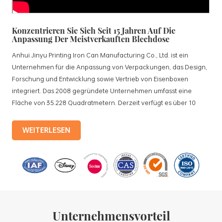
Konzentrieren Sie Sich Seit 15 Jahren Auf Die
Anpassung Der Meistverkauften Blechdose
Anhui Jinyu Printing Iron Can Manufacturing Co., Ltd. ist ein
Unternehmen für die Anpassung von Verpackungen, das Design,
Forschung und Entwicklung sowie Vertrieb von Eisenboxen
integriert. Das 2008 gegründete Unternehmen umfasst eine
Fläche von 35.228 Quadratmetern. Derzeit verfügt es über 10
standardisierte Produktionslinien und 15 vollautomatische
Produktionslinien mit einer monatlichen Produktion von 3,5
WEITERLESEN
Millionen Eisenkisten. Zu den Produkten des Unternehmens
gehören: Lebensmitteldosen, Teedosen, Kosmetikdosen,
Werbegeschenkdosen und Weißblechschalen usw.
Standardisierte Produktionslinien und 15 vollautomatische
Produktionslinien mit einer monatlichen
Unternehmensvorteil