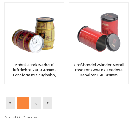
Fabrik-Direktverkauf
Großhandel Zylinder Metall
luftdichte 200-Gramm-
rosa rot Gewürz Teedose
Fassform mit Zughahn,
Behälter 150 Gramm
Teedose, Ring-Zugdeckel,
Kaffeedose Glasverpackung
Kaffeebohnen-
Blechdosenverpackung
1
2
A Total Of
2
Pages