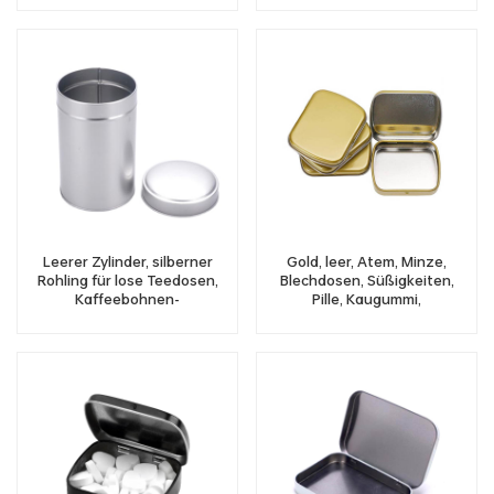
losem Tee, rechteckiger,
luftdichter Behälter für
Kaffeebohnen
Leerer Zylinder, silberner
Gold, leer, Atem, Minze,
Rohling für lose Teedosen,
Blechdosen, Süßigkeiten,
Kaffeebohnen-
Pille, Kaugummi,
Dosenbehälter
aufklappbarer Blechbehälter