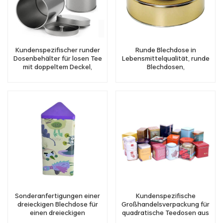
Kundenspezifischer runder
Runde Blechdose in
Dosenbehälter für losen Tee
Lebensmittelqualität, runde
mit doppeltem Deckel,
Blechdosen,
luftdichter Behälter für
Traumkuchenformbehälter
Kaffeebohnen, Zucker und
Kräuter zur Aufbewahrung
von Gewürzen
Sonderanfertigungen einer
Kundenspezifische
dreieckigen Blechdose für
Großhandelsverpackung für
einen dreieckigen
quadratische Teedosen aus
Teebehälter aus Metall
Metall, Aufbewahrung von