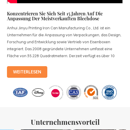
Konzentrieren Sie Sich Seit 15 Jahren Auf Die
Anpassung Der Meistverkauften Blechdose
Anhui Jinyu Printing Iron Can Manufacturing Co., Ltd. ist ein
Unternehmen für die Anpassung von Verpackungen, das Design,
Forschung und Entwicklung sowie Vertrieb von Eisenboxen
integriert. Das 2008 gegründete Unternehmen umfasst eine
Fläche von 35.228 Quadratmetern. Derzeit verfügt es über 10
standardisierte Produktionslinien und 15 vollautomatische
Produktionslinien mit einer monatlichen Produktion von 3,5
WEITERLESEN
Millionen Eisenkisten. Zu den Produkten des Unternehmens
gehören: Lebensmitteldosen, Teedosen, Kosmetikdosen,
Werbegeschenkdosen und Weißblechschalen usw.
Standardisierte Produktionslinien und 15 vollautomatische
Produktionslinien mit einer monatlichen
Unternehmensvorteil