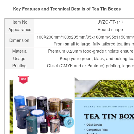
Key Features and Technical Details of Tea Tin Boxes
Item No
JYZG-TT-117
Appearance
Round shape
100X200mm/100x205mm/95x100mm/95x1150mm/
Dimension
From small to large, fully tailored tea tins 
Material
Premium 0.23mm food-grade tinplate ensures 
Usage
Keep your green, black, and oolong teas
Printing
Offset (CMYK and or Pantone) printing, logoe