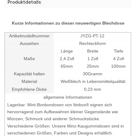
Produktdetails
Kurze Informationen zu dieser neuwertigen Blechdose
Artikelmodellnummer
JYZG-PT-12
Aussehen
Rechteckform
Länge
Breite
Tiefe
Maße
2,4 Zoll
1 Zoll
4 Zoll
65mm
25mm
100mm
Kapazität halten
30
Gramm
Material
Weißblech in Lebensmittelqualität
Empfohlene Dicke
0,23 mm
allgemeine Informationen
Lagerbar: Mint-Bonbondosen von Itinbox® eignen sich
hervorragend zum Aufbewahren kleiner Gegenstände wie
Münzen, Schmuck und anderer Schmuckstücke.
Verschiedene Größen: Unsere Minz-Kaugummidosen sind in
verschiedenen Größen, Farben und Designs erhältlich.