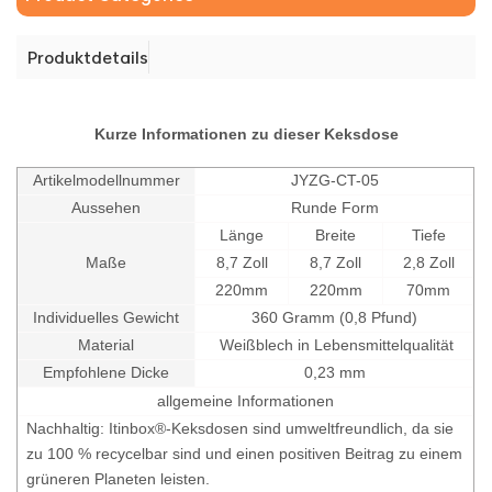
Produktdetails
Kurze Informationen zu dieser Keksdose
Artikelmodellnummer
JYZG-CT-05
Aussehen
Runde Form
Länge
Breite
Tiefe
Maße
8,7 Zoll
8,7 Zoll
2,8 Zoll
220mm
220mm
70mm
Individuelles Gewicht
36
0 Gramm (0,8 Pfund)
Material
Weißblech in Lebensmittelqualität
Empfohlene Dicke
0,23 mm
allgemeine Informationen
Nachhaltig: Itinbox®-Keksdosen sind umweltfreundlich, da sie
zu 100 % recycelbar sind und einen positiven Beitrag zu einem
grüneren Planeten leisten.