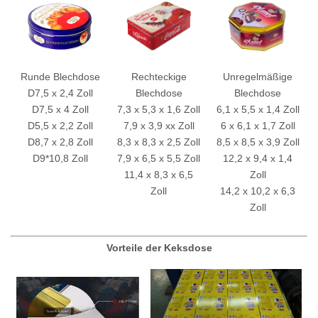
Runde Blechdose
Rechteckige
Unregelmäßige
D7,5 x 2,4 Zoll
Blechdose
Blechdose
D7,5 x 4 Zoll
7,3 x 5,3 x 1,6 Zoll
6,1 x 5,5 x 1,4 Zoll
D5,5 x 2,2 Zoll
7,9 x 3,9 xx Zoll
6 x 6,1 x 1,7 Zoll
D8,7 x 2,8 Zoll
8,3 x 8,3 x 2,5 Zoll
8,5 x 8,5 x 3,9 Zoll
D9*10,8 Zoll
7,9 x 6,5 x 5,5 Zoll
12,2 x 9,4 x 1,4
11,4 x 8,3 x 6,5
Zoll
Zoll
14,2 x 10,2 x 6,3
Zoll
Vorteile der Keksdose