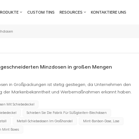
PRODUKTE
CUSTOM TINS
RESOURCES
KONTAKTIERE UNS
echdosen
geschneiderten Minzdosen in großen Mengen
sen in Großpackungen ist stetig gestiegen, da Unternehmen den
erung der Markenbekanntheit und Werbemaßnahmen erkannt haben.
 Produkte bieten eine einzigartige Möglichkeit, einen bleibenden
sen Mit Schiebedeckel
tungsteilnehmern zu hinterlassen, was sie zu einem unverzichtbaren
iebedeckel
Schieben Sie Die Fabrik Für Süßigkeiten-Blechdosen
macht. Anwendungen von kundenspezifischen Mint-Zinnboxen1.
nzblechdosen sind eine beliebte Wahl für das Corporate Branding
etall
Metall-Schiebedosen Im Großhandel
Mint-Bonbon-Dose, Lose
Kundengeschenke und Messeartikel verwendet. Diese Dosen sind mit
 Mint Boxes
ktinformationen bedruckt und dienen als einprägsame