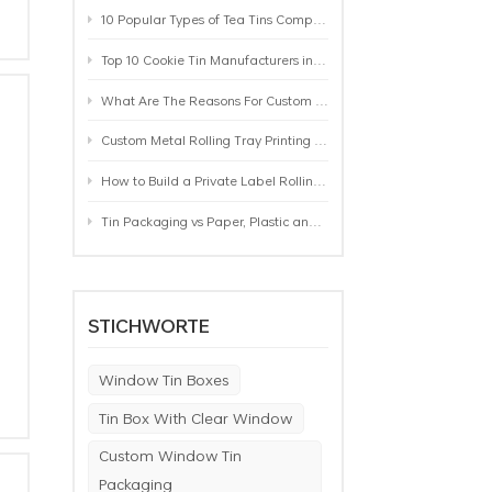
10 Popular Types of Tea Tins Compared: A Practical Buying Guide for Tea Brands
Top 10 Cookie Tin Manufacturers in the World by 2026: A Buyer’s Comparison
r
What Are The Reasons For Custom Rolling Tray Wholesale Prices? MOQ, Size, Printing & Packaging Explained
Custom Metal Rolling Tray Printing & Manufacturing: From Artwork to Mass Production
How to Build a Private Label Rolling Tray Collection: Sizes, Designs and Product Positioning
Tin Packaging vs Paper, Plastic and Aluminum: Which Packaging Works Best for Your Product?
STICHWORTE
Window Tin Boxes
Tin Box With Clear Window
e
Custom Window Tin
Packaging