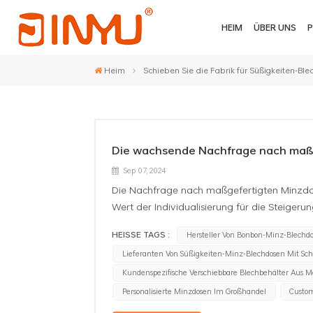
HEIM
ÜBER UNS
Heim
Schieben Sie die Fabrik für Süßigkeiten-Bl
Die wachsende Nachfrage nach maß
Sep 07, 2024
Die Nachfrage nach maßgefertigten Minzdo
Wert der Individualisierung für die Steig
Diese kompakten und dennoch wirkungsvollen
HEISSE TAGS :
Hersteller Von Bonbon-Minz-Blechdo
Eindruck bei Kunden, Klienten und Veranstal
Lieferanten Von Süßigkeiten-Minz-Blechdosen Mit Sch
Instrument moderner Marketingstrategien 
Unternehmensbranding:Kundenspezifische Mi
Kundenspezifische Verschiebbare Blechbehälter Aus M
und werden oft als Mitarbeitergeschenke, 
Personalisierte Minzdosen Im Großhandel
Custom
dem Firmenlogo, dem Slogan und den Konta