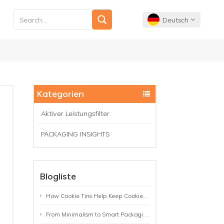
Deutsch
English
Français
Kategorien
Deutsch
Aktiver Leistungsfilter
PACKAGING INSIGHTS
Español
Português
Blogliste
How Cookie Tins Help Keep Cookies Fresh: A Practical Packaging Guide for Biscuit Brands
From Minimalism to Smart Packaging: 9 Tea Tin Design Trends Shaping 2026