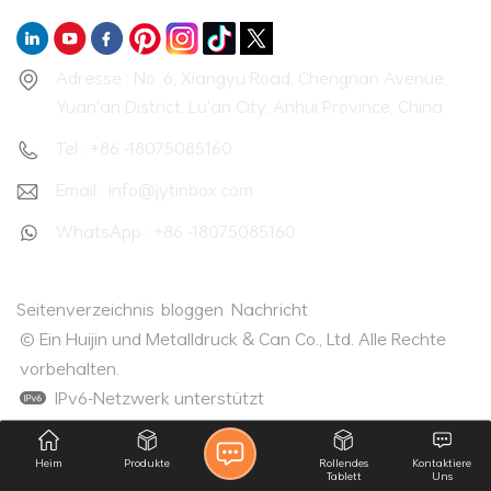
Adresse : No. 6, Xiangyu Road, Chengnan Avenue,
Yuan'an District, Lu'an City, Anhui Province, China
Tel : +86 -18075085160
Email : info@jytinbox.com
WhatsApp : +86 -18075085160
Seitenverzeichnis
bloggen
Nachricht
© Ein Huijin und Metalldruck & Can Co., Ltd. Alle Rechte
vorbehalten.
IPv6-Netzwerk unterstützt
Heim
Produkte
Rollendes
Kontaktiere
Tablett
Uns