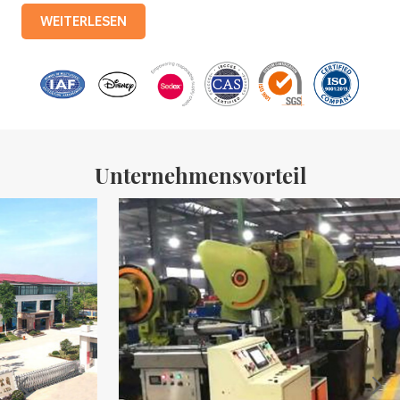
Produktionslinien mit einer monatlichen Produktion von 3,5
WEITERLESEN
Millionen Eisenkisten. Zu den Produkten des Unternehmens
gehören: Lebensmitteldosen, Teedosen, Kosmetikdosen,
Werbegeschenkdosen und Weißblechschalen usw.
Standardisierte Produktionslinien und 15 vollautomatische
Produktionslinien mit einer monatlichen
Unternehmensvorteil