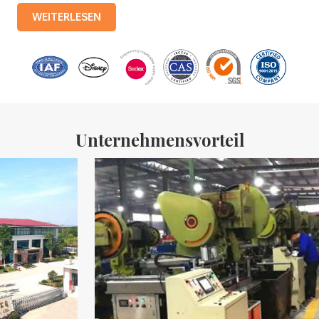
Produktionslinien mit einer monatlichen Produktion von 3,5
WEITERLESEN
Millionen Eisenkisten. Zu den Produkten des Unternehmens
gehören: Lebensmitteldosen, Teedosen, Kosmetikdosen,
Werbegeschenkdosen und Weißblechschalen usw.
Standardisierte Produktionslinien und 15 vollautomatische
Produktionslinien mit einer monatlichen
Unternehmensvorteil