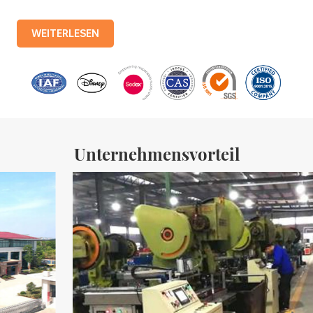
standardisierte Produktionslinien und 15 vollautomatische
Produktionslinien mit einer monatlichen Produktion von 3,5
WEITERLESEN
Millionen Eisenkisten. Zu den Produkten des Unternehmens
gehören: Lebensmitteldosen, Teedosen, Kosmetikdosen,
Werbegeschenkdosen und Weißblechschalen usw.
Standardisierte Produktionslinien und 15 vollautomatische
Produktionslinien mit einer monatlichen
Unternehmensvorteil