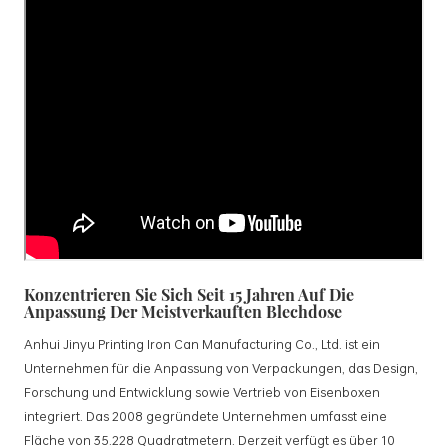
Konzentrieren Sie Sich Seit 15 Jahren Auf Die
Anpassung Der Meistverkauften Blechdose
Anhui Jinyu Printing Iron Can Manufacturing Co., Ltd. ist ein
Unternehmen für die Anpassung von Verpackungen, das Design,
Forschung und Entwicklung sowie Vertrieb von Eisenboxen
integriert. Das 2008 gegründete Unternehmen umfasst eine
Fläche von 35.228 Quadratmetern. Derzeit verfügt es über 10