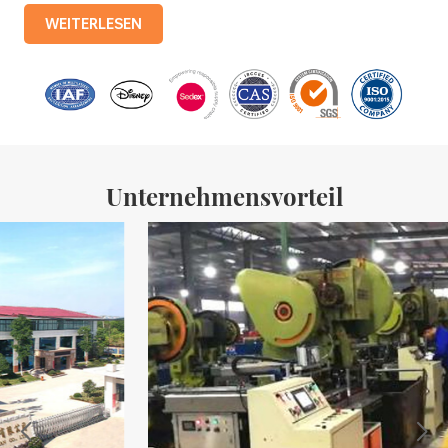
Produktionslinien mit einer monatlichen Produktion von 3,5
WEITERLESEN
Millionen Eisenkisten. Zu den Produkten des Unternehmens
gehören: Lebensmitteldosen, Teedosen, Kosmetikdosen,
Werbegeschenkdosen und Weißblechschalen usw.
Standardisierte Produktionslinien und 15 vollautomatische
Produktionslinien mit einer monatlichen
Unternehmensvorteil