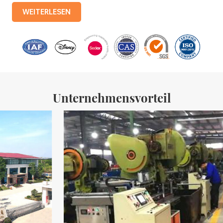
Produktionslinien mit einer monatlichen Produktion von 3,5
WEITERLESEN
Millionen Eisenkisten. Zu den Produkten des Unternehmens
gehören: Lebensmitteldosen, Teedosen, Kosmetikdosen,
Werbegeschenkdosen und Weißblechschalen usw.
Standardisierte Produktionslinien und 15 vollautomatische
Produktionslinien mit einer monatlichen
Unternehmensvorteil