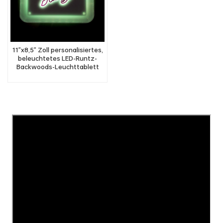
11"x8,5" Zoll personalisiertes,
beleuchtetes LED-Runtz-
Backwoods-Leuchttablett
aus Kunststoff im Dunkeln