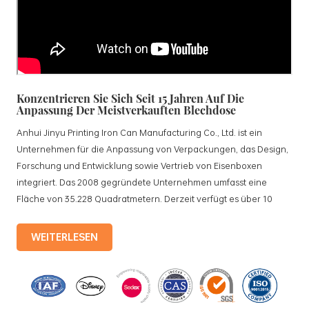
Konzentrieren Sie Sich Seit 15 Jahren Auf Die
Anpassung Der Meistverkauften Blechdose
Anhui Jinyu Printing Iron Can Manufacturing Co., Ltd. ist ein
Unternehmen für die Anpassung von Verpackungen, das Design,
Forschung und Entwicklung sowie Vertrieb von Eisenboxen
integriert. Das 2008 gegründete Unternehmen umfasst eine
Fläche von 35.228 Quadratmetern. Derzeit verfügt es über 10
standardisierte Produktionslinien und 15 vollautomatische
Produktionslinien mit einer monatlichen Produktion von 3,5
WEITERLESEN
Millionen Eisenkisten. Zu den Produkten des Unternehmens
gehören: Lebensmitteldosen, Teedosen, Kosmetikdosen,
Werbegeschenkdosen und Weißblechschalen usw.
Standardisierte Produktionslinien und 15 vollautomatische