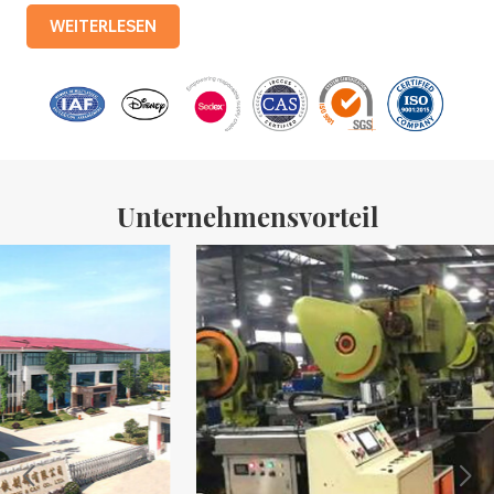
Produktionslinien mit einer monatlichen Produktion von 3,5
WEITERLESEN
Millionen Eisenkisten. Zu den Produkten des Unternehmens
gehören: Lebensmitteldosen, Teedosen, Kosmetikdosen,
Werbegeschenkdosen und Weißblechschalen usw.
Standardisierte Produktionslinien und 15 vollautomatische
Produktionslinien mit einer monatlichen
Unternehmensvorteil