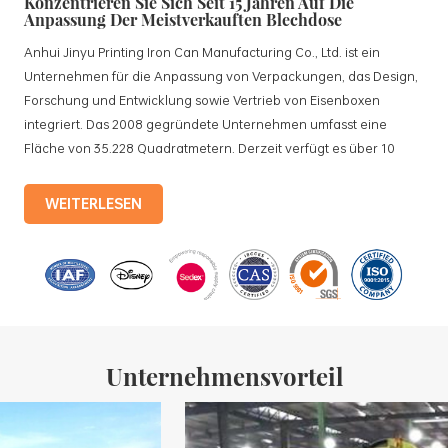
Konzentrieren Sie Sich Seit 15 Jahren Auf Die
Anpassung Der Meistverkauften Blechdose
Anhui Jinyu Printing Iron Can Manufacturing Co., Ltd. ist ein
Unternehmen für die Anpassung von Verpackungen, das Design,
Forschung und Entwicklung sowie Vertrieb von Eisenboxen
integriert. Das 2008 gegründete Unternehmen umfasst eine
Fläche von 35.228 Quadratmetern. Derzeit verfügt es über 10
standardisierte Produktionslinien und 15 vollautomatische
Produktionslinien mit einer monatlichen Produktion von 3,5
WEITERLESEN
Millionen Eisenkisten. Zu den Produkten des Unternehmens
gehören: Lebensmitteldosen, Teedosen, Kosmetikdosen,
Werbegeschenkdosen und Weißblechschalen usw.
Standardisierte Produktionslinien und 15 vollautomatische
Produktionslinien mit einer monatlichen
Unternehmensvorteil