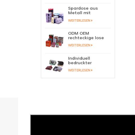
Schiebedeckel,
Blechdose,
Spardose aus
Lippenbalsam,
Metall mit
fester Parfüm-
individuellem Logo,
Metall-
WEITERLESEN
Blechdose,
Schiebedeckel,
Münzspardose,
Blechbehälter
Spardose aus
ODM OEM
Blech
rechteckige lose
Teedose,
WEITERLESEN
Verpackung, grüne
Teedose, stapelbar,
Fabrikgroßhandel
Individuell
bedruckter
Metallscharnierdeckel,
WEITERLESEN
Spielkarten-
Blechdose,
Gebetsdose,
Behälter, Tabak-
und Zigarrendose,
Aufbewahrungsmanufaktur