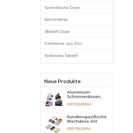
Kosmetische Dose
Kerzendose
Bleistift Dose
Farbeimer aus Zinn
Rollendes Tablett
Neue Produkte
Aluminium-
Scharnierdosen,
Behälter für
WEITERLESEN
Bonbons, Pillen,
Minzbonbons, in
Blechdose mit
Kundenspezifische
Klappdeckel
Blechdose mit
Schiebedeckel für
WEITERLESEN
Süßigkeiten, Minze,