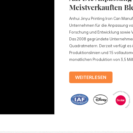
Meistverkauften Bl
Anhui Jinyu Printing Iron Can Manufac
Unternehmen für die Anpassung vo
Forschung und Entwicklung sowie Ve
Das 2008 gegründete Unternehmen 
Quadratmetern. Derzeit verfügt es 
Produktionslinien und 15 vollautoma
monatlichen Produktion von 3,5 Mil
Produkten des Unternehmens gehö
Teedosen, Kosmetikdosen, Werbe
WEITERLESEN
Weißblechschalen usw. Standardisie
vollautomatische Produktionslinien