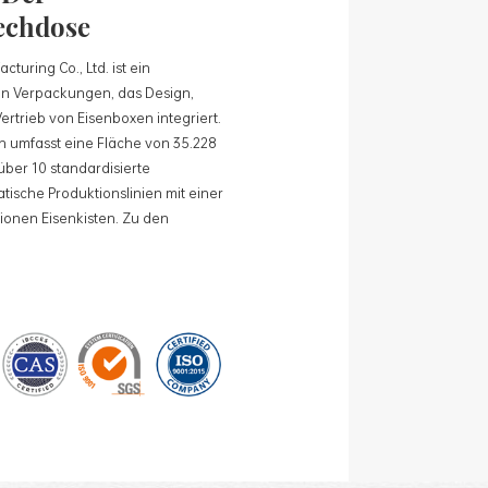
echdose
turing Co., Ltd. ist ein
n Verpackungen, das Design,
rtrieb von Eisenboxen integriert.
umfasst eine Fläche von 35.228
über 10 standardisierte
tische Produktionslinien mit einer
lionen Eisenkisten. Zu den
ren: Lebensmitteldosen,
geschenkdosen und
rte Produktionslinien und 15
 mit einer monatlichen