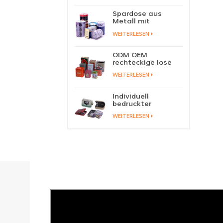
Schiebedeckel,
Blechdose,
Spardose aus
Lippenbalsam,
Metall mit
fester Parfüm-
individuellem Logo,
Metall-
WEITERLESEN
Blechdose,
Schiebedeckel,
Münzspardose,
Blechbehälter
Spardose aus
ODM OEM
Blech
rechteckige lose
Teedose,
WEITERLESEN
Verpackung, grüne
Teedose, stapelbar,
Fabrikgroßhandel
Individuell
bedruckter
Metallscharnierdeckel,
WEITERLESEN
Spielkarten-
Blechdose,
Gebetsdose,
Behälter, Tabak-
und Zigarrendose,
Aufbewahrungsmanufaktur