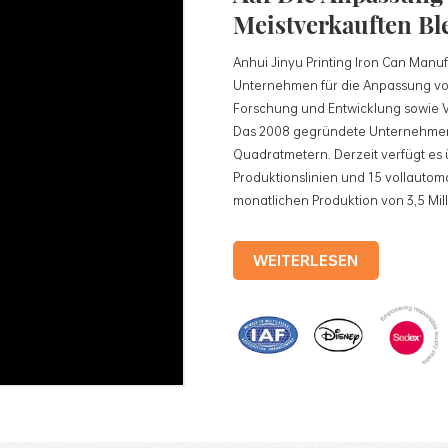
Meistverkauften Bl
Anhui Jinyu Printing Iron Can Manufac
Unternehmen für die Anpassung vo
Forschung und Entwicklung sowie Ve
Das 2008 gegründete Unternehmen 
Quadratmetern. Derzeit verfügt es 
Produktionslinien und 15 vollautoma
monatlichen Produktion von 3,5 Mil
Produkten des Unternehmens gehö
Teedosen, Kosmetikdosen, Werbe
WEITERLESEN
Weißblechschalen usw. Standardisie
vollautomatische Produktionslinien