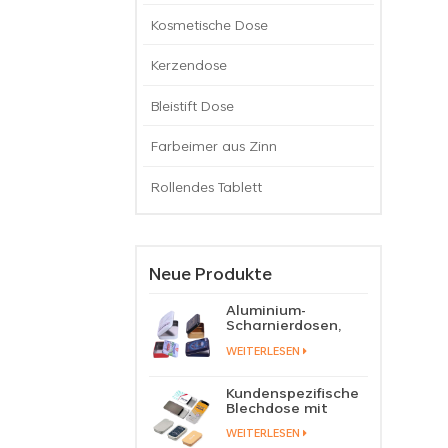
Kosmetische Dose
Kerzendose
Bleistift Dose
Farbeimer aus Zinn
Rollendes Tablett
Neue Produkte
Aluminium-
Scharnierdosen,
Behälter für
WEITERLESEN
Bonbons, Pillen,
Minzbonbons, in
Blechdose mit
Kundenspezifische
Klappdeckel
Blechdose mit
Schiebedeckel für
WEITERLESEN
Süßigkeiten, Minze,