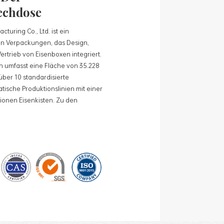
echdose
turing Co., Ltd. ist ein
n Verpackungen, das Design,
rtrieb von Eisenboxen integriert.
umfasst eine Fläche von 35.228
über 10 standardisierte
tische Produktionslinien mit einer
lionen Eisenkisten. Zu den
ren: Lebensmitteldosen,
geschenkdosen und
rte Produktionslinien und 15
 mit einer monatlichen