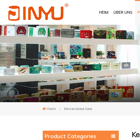
HEIM
ÜBER UNS
Heim
Kerzendose lose
Ke
Product Categories