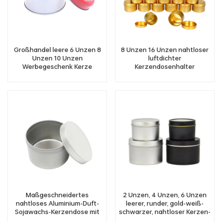
Großhandel leere 6 Unzen 8
8 Unzen 16 Unzen nahtloser
Unzen 10 Unzen
luftdichter
Werbegeschenk Kerze
Kerzendosenhalter
Blechdose
Metallkerzengehäuse
Großhandel
Kupferkerzendosen
Maßgeschneidertes
2 Unzen, 4 Unzen, 6 Unzen
nahtloses Aluminium-Duft-
leerer, runder, gold-weiß-
Sojawachs-Kerzendose mit
schwarzer, nahtloser Kerzen-
Deckel
Metallbehälter mit Deckel