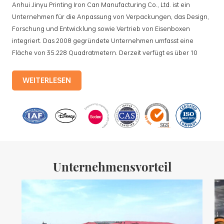
Anhui Jinyu Printing Iron Can Manufacturing Co., Ltd. ist ein
Unternehmen für die Anpassung von Verpackungen, das Design,
Forschung und Entwicklung sowie Vertrieb von Eisenboxen
integriert. Das 2008 gegründete Unternehmen umfasst eine
Fläche von 35.228 Quadratmetern. Derzeit verfügt es über 10
standardisierte Produktionslinien und 15 vollautomatische
Produktionslinien mit einer monatlichen Produktion von 3,5
WEITERLESEN
Millionen Eisenkisten. Zu den Produkten des Unternehmens
gehören: Lebensmitteldosen, Teedosen, Kosmetikdosen,
Werbegeschenkdosen und Weißblechschalen usw.
Standardisierte Produktionslinien und 15 vollautomatische
Produktionslinien mit einer monatlichen
Unternehmensvorteil